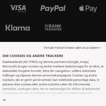
Fortsæt med at browse uden at acceptere >
OM COOKIES OG ANDRE TRACKERE
Daekleader.dk (AD TYRES) og dennes partnere (Google, Hotjar,
Microsoft) bruger cookies og andre trackere (webstorage) for at sikre, at
webstedet fungerer korrekt, lette din navigation, udføre statistiske
målinger og tilpasse dennes annoncekampagner. Cookies og andre
trackere, der er gemt på din enhed, kan indeholde personlige data. Vi
placerer ikke cookies eller andre trackere uden dit informerede
samtykke, undtagen dem, der er nødvendige for driften af ​​webstedet.
Vi gemmer dit valg i 6 måneder. Du kan når som helst trække dit
samtykke tilbage ved at gå til
siden med cookies og andre trackere
. Du
kan vælge at fortsætte med at browse uden at acceptere deponering af