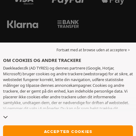
Fortsæt med at browse uden at acceptere >
OM COOKIES OG ANDRE TRACKERE
Daekleader.dk (AD TYRES) og dennes partnere (Google, Hotjar,
Microsoft) bruger cookies og andre trackere (webstorage) for at sikre, at
webstedet fungerer korrekt, lette din navigation, udføre statistiske
målinger og tilpasse dennes annoncekampagner. Cookies og andre
trackere, der er gemt på din enhed, kan indeholde personlige data. Vi
placerer ikke cookies eller andre trackere uden dit informerede
samtykke, undtagen dem, der er nødvendige for driften af ​​webstedet.
Vi gemmer dit valg i 6 måneder. Du kan når som helst trække dit
samtykke tilbage ved at gå til
siden med cookies og andre trackere
. Du
kan vælge at fortsætte med at browse uden at acceptere deponering af
cookies eller andre trackere. Afvisning forhindrer ikke adgang til
tjenesterne AD TYRES. For mere information, inviterer vi dig til at
ACCEPTER COOKIES