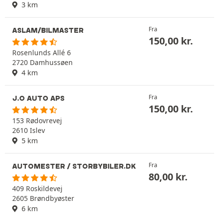
3 km
Fra
ASLAM/BILMASTER
150,00
kr.
Rosenlunds Allé 6
2720 Damhussøen
4 km
Fra
J.O AUTO APS
150,00
kr.
153 Rødovrevej
2610 Islev
5 km
Fra
AUTOMESTER / STORBYBILER.DK
80,00
kr.
409 Roskildevej
2605 Brøndbyøster
6 km