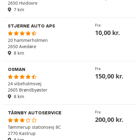
2650 Hvidovre
7 km
Fra
STJERNE AUTO APS
10,00
kr.
20 hammerholmen
2650 Avedøre
8 km
Fra
OSMAN
150,00
kr.
24 vibeholmsvej
2605 Brøndbyøster
8 km
Fra
TÅRNBY AUTOSERVICE
200,00
kr.
Tømmerup stationsevj 8C
2770 Kastrup
8 km