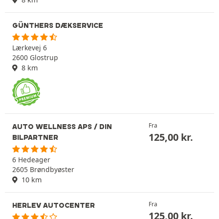
GÜNTHERS DÆKSERVICE
Lærkevej 6
2600 Glostrup
8 km
Fra
AUTO WELLNESS APS / DIN
125,00
kr.
BILPARTNER
6 Hedeager
2605 Brøndbyøster
10 km
Fra
HERLEV AUTOCENTER
125,00
kr.